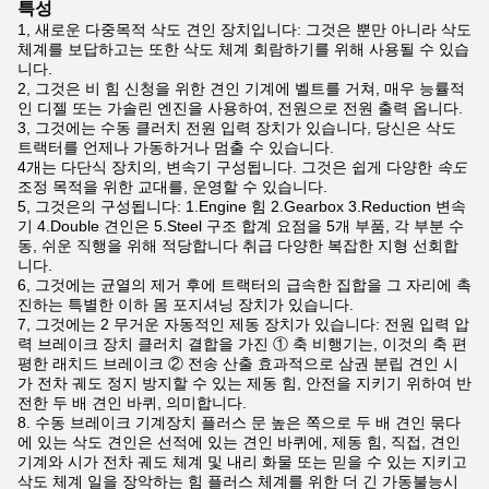
특성
1, 새로운 다중목적 삭도 견인 장치입니다: 그것은 뿐만 아니라 삭도
체계를 보답하고는 또한 삭도 체계 회람하기를 위해 사용될 수 있습
니다.
2, 그것은 비 힘 신청을 위한 견인 기계에 벨트를 거쳐, 매우 능률적
인 디젤 또는 가솔린 엔진을 사용하여, 전원으로 전원 출력 옵니다.
3, 그것에는 수동 클러치 전원 입력 장치가 있습니다, 당신은 삭도
트랙터를 언제나 가동하거나 멈출 수 있습니다.
4개는 다단식 장치의, 변속기 구성됩니다. 그것은 쉽게 다양한
속도
조정 목적을 위한 교대를, 운영할 수 있습니다.
5, 그것은의 구성됩니다: 1.Engine 힘 2.Gearbox 3.Reduction 변속
기 4.Double 견인은 5.Steel 구조 합계 요점을 5개 부품, 각 부분 수
동, 쉬운 직행을 위해 적당합니다 취급 다양한 복잡한 지형 선회합
니다.
6, 그것에는 균열의 제거 후에 트랙터의 급속한 집합을 그 자리에 촉
진하는 특별한 이하 몸 포지셔닝 장치가 있습니다.
7, 그것에는 2 무거운 자동적인 제동 장치가 있습니다: 전원 입력 압
력 브레이크 장치 클러치 결합을 가진 ① 축 비행기는, 이것의 축 편
평한 래치드 브레이크 ② 전송 산출 효과적으로 삼권 분립 견인 시
가 전차 궤도 정지 방지할 수 있는 제동 힘, 안전을 지키기 위하여 반
전한 두 배 견인 바퀴, 의미합니다.
8.
수동 브레이크 기계장치 플러스 문 높은 쪽으로 두 배 견인 묶다
에 있는 삭도 견인은 선적에 있는 견인 바퀴에, 제동 힘, 직접, 견인
기계와 시가 전차 궤도 체계 및 내리 화물 또는 믿을 수 있는 지키고
삭도 체계 일을 장악하는 힘 플러스 체계를 위한 더 긴 가동불능시