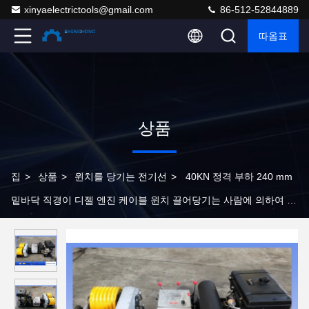
xinyaelectrictools@gmail.com
86-512-52844889
따옴표
상품
집
>
상품
>
윈치를 당기는 전기선
>
40KN 정격 부하 240 mm
밑바닥 직경이 디젤 엔진 케이블 윈치 끌어당기는 사람에 의하여 6
흠을 팝니다