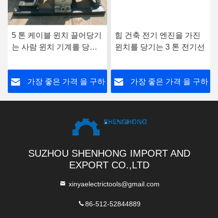
5 톤 케이블 윈치 끌어당기
힘 건축 전기 엔진을 가진
는 사람 윈치 기계를 당기
윈치를 당기는 3 톤 전기선
는 전기 엔진
220V/380V/4KW 케이블
하
가장 좋은 가격 을 구하
가장 좋은 가격 을 구하
라
라
SUZHOU SHENHONG IMPORT AND
EXPORT CO.,LTD
xinyaelectrictools@gmail.com
86-512-52844889