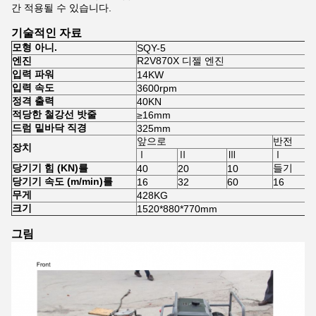
간 적용될 수 있습니다.
기술적인 자료
모형 아니.
SQY-5
엔진
R2V870X 디젤 엔진
입력 파워
14KW
입력 속도
3600rpm
정격 출력
40KN
적당한 철강선 밧줄
≥16mm
드럼 밑바닥 직경
325mm
앞으로
반전
장치
Ⅰ
Ⅱ
Ⅲ
Ⅰ
당기기 힘 (KN)를
들기
40
20
10
당기기 속도 (m/min)를
16
32
60
16
무게
428KG
크기
1520*880*770mm
그림