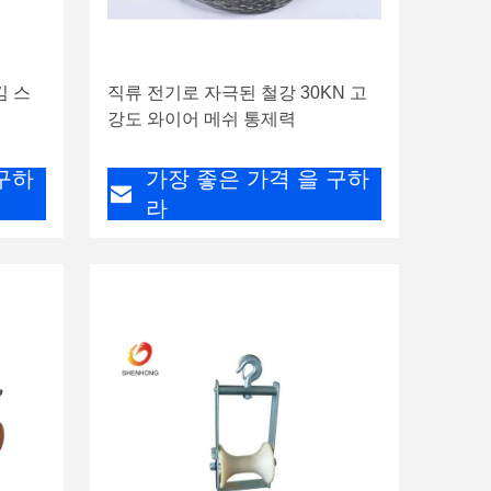
김 스
직류 전기로 자극된 철강 30KN 고
강도 와이어 메쉬 통제력
구하
가장 좋은 가격 을 구하
라