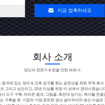
과
지금 접촉하세요
지
본
금
인
접
촉
주
하
세
유
요
회사 소개
10KN
케
당신의 전문가 & 믿을 만한 파트너.
이
블
ompany는 중국에 있는 장비 & 건축 공구를 묶는 송전선을 위한 무역 회
제조 그리고 상인이고, 10년 이상를 위한 이 선에서 관여시켰습니다
당
시 도구 구획, 따라온 죔쇠, 그립을, 회전대 당기는, 케이블 연결관,
 구획을 묶. 기업의 가장 완전한 생산 설비우리의 생산 시설은 1.6
김