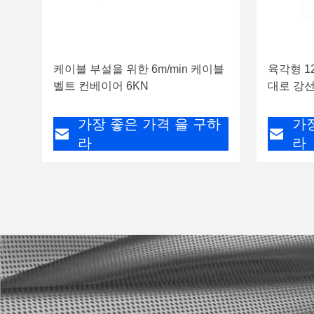
케이블 부설을 위한 6m/min 케이블
육각형 12
벨트 컨베이어 6KN
대로 강선
가장 좋은 가격 을 구하
가
라
라