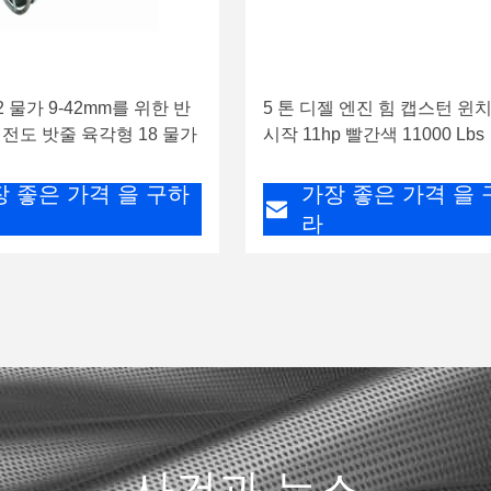
 물가 9-42mm를 위한 반
5 톤 디젤 엔진 힘 캡스턴 윈
전도 밧줄 육각형 18 물가
시작 11hp 빨간색 11000 Lbs
장 좋은 가격 을 구하
가장 좋은 가격 을 
라
사건과 뉴스