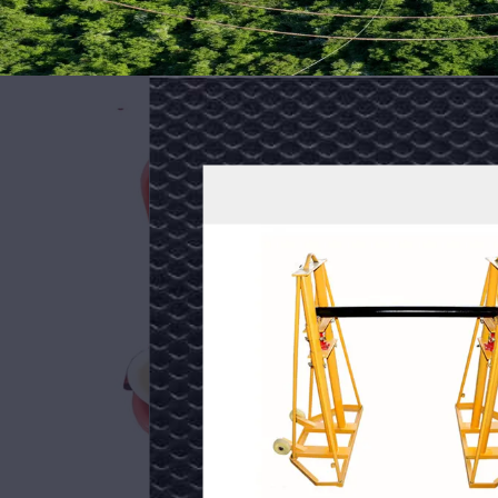
70Mpa
전
도
체
와
정격 압력: 70Mpa
출력: 100T
이
피스톤 치기: 22mm
어
구리-알루미늄 튜브 슬리브의 
수