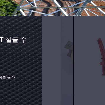
2T 철골 수
 했습니다
이블 릴 대