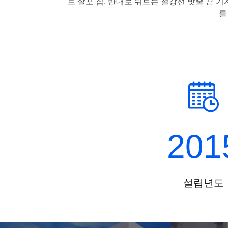
트 살포 집, 반대로 뒤트는 철강선 밧줄 끈 기계
를
201
설립년도