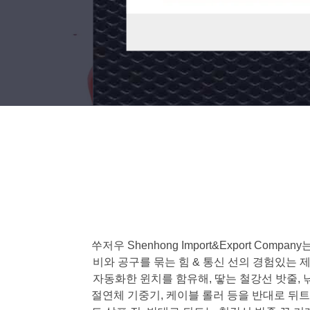
력
지
유
금
괴
접
촉
알
하
세
선
요
업
자
머
리
쑤저우 Shenhong Import&Export C
비와 공구를 묶는 힘 & 통신 선의 경험있는 
100T
자동화한 윈치를 함유해, 땋는 철강선 밧줄, 낚
절연체 기중기, 케이블 롤러 등을 반대로 뒤트는