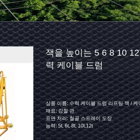
알
잭을 높이는 5 6 8 10 1
루
력 케이블 드럼
미
늄
나
신청: 케이블에서 설정하고 마찰에게서 케이블을 보호하곤
상품 이름: 수력 케이블 드럼 리프팅 잭 / 케
차원: 300*230*260mm
재료: 강철 관
일
대략 무게: 8.0KG
표면 처리: 철골 스프레이 도장
론
최대 외경: 76mm
정격 부하: 10KN
능력: 5t, 6t, 8t, 10t,12t
휠