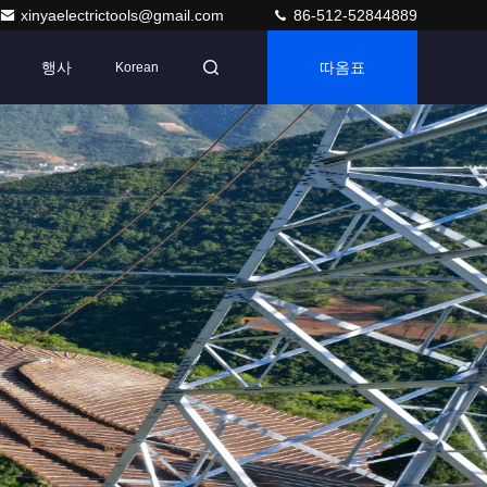
xinyaelectrictools@gmail.com
86-512-52844889
행사
따옴표
Korean