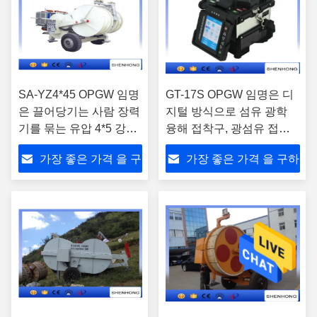
SA-YZ4*45 OPGW 임명
GT-17S OPGW 임명은 디
은 끌어당기는 사람 장력
지털 방식으로 섬유 광학
기를 묶는 유압 4*5 강저
융해 접착구, 광섬유 접합
케이블을 도구로 만듭니
기계를 도구로 만듭니다
가장 좋은 가격 을 구
가장 좋은 가격 을 구하
다
하라
라