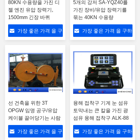
80KN 수용량을 가진 디
5개의 강저 SA-YQZ40를
젤 엔진 유압 장력기,
가진 장비/유압 장력기를
1500mm 긴장 바퀴
묶는 40KN 수용량
가장 좋은 가격 을 구
가장 좋은 가격 을 구하
하라
라
선 건축을 위한 3T
융해 접착구 기계 눈 섬유
OPGW 임명 공구/유압
토막내는 큰 칼을 가진 광
케이블 끌어당기는 사람
섬유 융해 접착구 ALK-88
가장 좋은 가격 을 구
가장 좋은 가격 을 구하