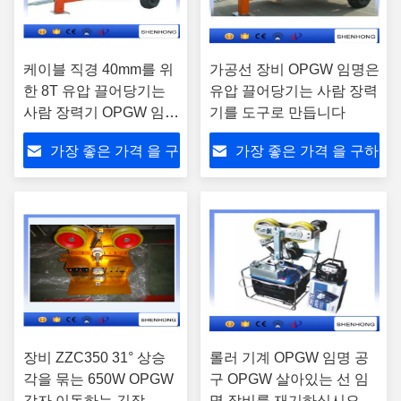
케이블 직경 40mm를 위
가공선 장비 OPGW 임명은
한 8T 유압 끌어당기는
유압 끌어당기는 사람 장력
사람 장력기 OPGW 임명
기를 도구로 만듭니다
공구
가장 좋은 가격 을 구
가장 좋은 가격 을 구하
하라
라
장비 ZZC350 31° 상승
롤러 기계 OPGW 임명 공
각을 묶는 650W OPGW
구 OPGW 살아있는 선 임
각자 이동하는 긴장
명 장비를 재기하십시오