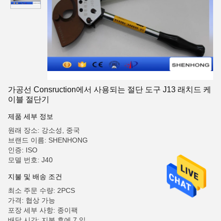
가공선 Consruction에서 사용되는 절단 도구 J13 래치드 케
이블 절단기
제품 세부 정보
원래 장소: 강소성, 중국
브랜드 이름: SHENHONG
인증: ISO
모델 번호: J40
지불 및 배송 조건
최소 주문 수량: 2PCS
가격: 협상 가능
포장 세부 사항: 종이팩
배달 시간: 지불 후에 7 일