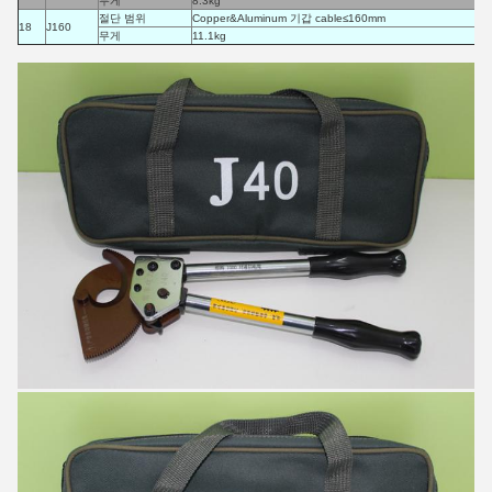
무게
8.3kg
절단 범위
Copper&Aluminum 기갑 cable≤160mm
18
J160
무게
11.1kg