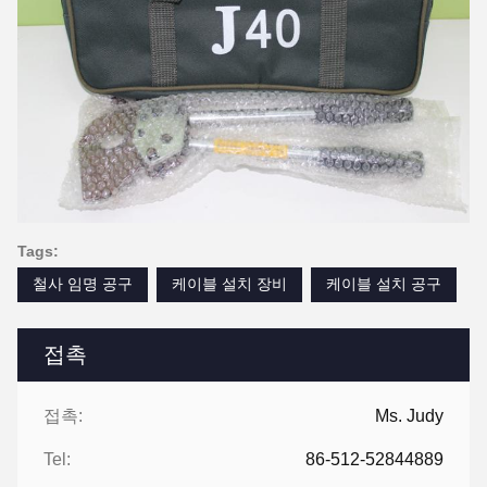
Tags:
철사 임명 공구
케이블 설치 장비
케이블 설치 공구
접촉
접촉:
Ms. Judy
Tel:
86-512-52844889