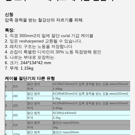
신청
압축 응력을 받는 철강선의 자르기를 위해.
특징:
1.
직경 300mm2의 밑에 절단 cu/al 기갑 케이블
2.
잎은 resharpened 교환될 수 있습니다.
3.
래치드 구조는 노동을 저장합니다
4.
손잡이 특별한 디자인의 30% 노동 득점방해 원인
5.
나르는 부대로 포장하는.
6.
크기:
244*134*42 mm
7.
무게: 1.15kg
케이블 절단기의 다른 유형
절단 범위
ACSR≤720mm2의 압축 응력을 받는 강철 wire≤150mm2
1
J13
무게
1.95kg
절단 범위
ACSR≤630mm2의 압축 응력을 받는 강철 wire≤100mm2
2
J30
무게
3.6kg
절단 범위
ACSR≤800mm2의 압축 응력을 받는 강철 wire≤150mm2
3
J25
무게
3.45kg
절단 범위
ACSR≤1440mm2
4
J50
무게
3.2kg
절단 범위
철강선 rope≤20mm
5
J14
무게
2kg
절단 범위
철강선 rope≤30mm
6
J25A