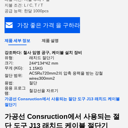
지불 조건: L / C, T / T
공급 능력: 한달 1000pcs
가장 좋은 가격 을 구하라
제품 세부 정보
제품 설명
강조하다:
철사 임명 공구
,
케이블 설치 장비
유형:
래치드 절단기
크기:
244*134*42 mm
무게 (KG):
1.15KG
ACSR≤720mm2의 압축 응력을 받는 강철
절단 범위:
wire≤300mm2
용법:
절단
응용 프로그
철강선을 자르기
램:
가공선 Consruction에서 사용되는 절단 도구 J13 래치드 케이블
절단기
가공선 Consruction에서 사용되는 절
단 도구 J13 래치드 케이블 절단기