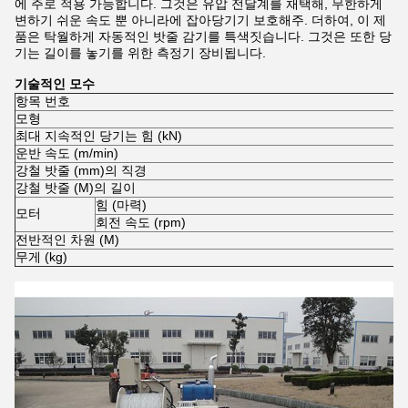
에 주로 적용 가능합니다. 그것은 유압 전달계를 채택해, 무한하게
변하기 쉬운 속도 뿐 아니라에 잡아당기기 보호해주. 더하여, 이 제
품은 탁월하게 자동적인 밧줄 감기를 특색짓습니다. 그것은 또한 당
기는 길이를 놓기를 위한 측정기 장비됩니다.
기술적인 모수
항목 번호
2
모형
D
최대 지속적인 당기는 힘 (kN)
4
운반 속도 (m/min)
0
강철 밧줄 (mm)의 직경
Φ
강철 밧줄 (M)의 길이
6
힘 (마력)
2
모터
회전 속도 (rpm)
2
전반적인 차원 (M)
3
무게 (kg)
2