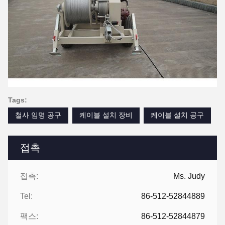
Tags:
철사 임명 공구
케이블 설치 장비
케이블 설치 공구
접촉
접촉:
Ms. Judy
Tel:
86-512-52844889
팩스:
86-512-52844879