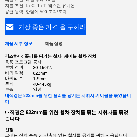
지불 조건: L / C, T / T, 웨스턴 유니온
공급 능력: 한달에 500 조각/조각
가장 좋은 가격 을 구하라
제품 세부 정보
제품 설명
강조하다:
폴리를 당기는 철사
,
케이블 활차 장치
응용 프로그램:
공사
부하 정격:
30-150KN
바퀴 직경:
822mm
바퀴의 수:
1-9mm
무게:
40-445kg
보증:
일년
대직경은 822mm를 위한 폴리를 당기는 지휘자 케이블을 묶었습니
다
대직경은 822mm를 위한 활차 장치를 묶는 지휘자를 묶었
습니다
신청
그것은
전력 수송 선 건축에 있는 철사를 묶기를 위해 사용됩니다.