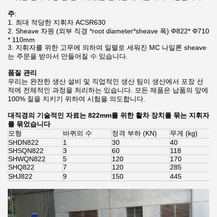
주
:
1.
최대 적당한 지휘자 ACSR630
2.
Sheave 차원 (외부 직경 *root diameter*sheave 폭) Φ822* Φ710
* 110mm
3.
지휘자를 위한 고무에 의하여 일렬로 세워진 MC 나일론 sheave
는 주문을 받아서 만들어질 수 있습니다.
품질 관리
우리는 완전한 생산 설비 및 직업적인 생산 팀이 생산에서 포장 선
적에 전체적인 과정을 처리하는 있습니다. 모든 제품은 납품의 앞에
100% 질을 지키기 위하여 시험을 의도합니다.
대직경의 기술적인 자료는 822mm를 위한 활차 장치를 묶는 지휘자
를 묶었습니다
모형
바퀴의 수
정격 부하 (KN)
무게 (kg)
SHDN822
1
30
40
SHSQN822
3
60
118
SHWQN822
5
120
170
SHQ822
7
120
285
SHJ822
9
150
445