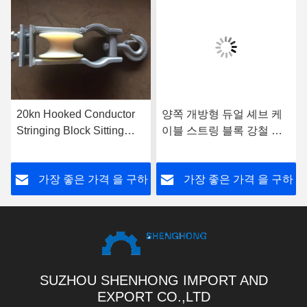
20kn Hooked Conductor
양쪽 개방형 듀얼 셰브 케
Stringing Block Sitting
이블 스트링 블록 강철 호
Hanging Dual Use
스팅 터클 5t
Stringing Pulley 20kn
하
가장 좋은 가격 을 구하
가장 좋은 가격 을 구하
Hooked Conductor
Stringing Block Sitting
Hanging Double Use
라
라
Stringing Pulley 20kn
Hooked Conductor
Stringing Block Sitting
Sitting Hanging Double
SUZHOU SHENHONG IMPORT AND
Use Stringing Pulley 20kn
EXPORT CO.,LTD