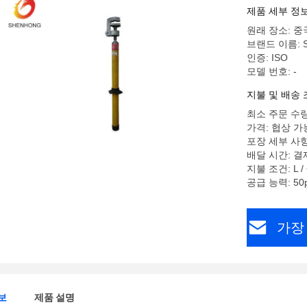
제품 세부 정
원래 장소: 
브랜드 이름: 
인증: ISO
모델 번호: -
지불 및 배송 
최소 주문 수량:
가격: 협상 가
포장 세부 사항
배달 시간: 결제
지불 조건: L /
공급 능력: 50p
가장
보
제품 설명