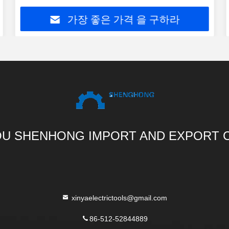
가장 좋은 가격 을 구하라
U SHENHONG IMPORT AND EXPORT C
xinyaelectrictools@gmail.com
86-512-52844889