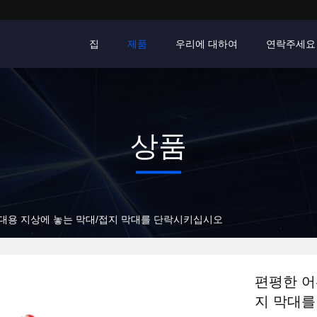
집
제품
우리에 대하여
연락주세요
상품
휴대용 지상에 놓는 막대/접지 막대를 단락시키십시오
편평한 어
지 막대