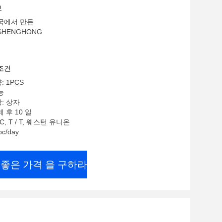
보
중국에서 만든
SHENGHONG
조건
 1PCS
능
: 상자
 후 10 일
 C, T / T, 웨스턴 유니온
c/day
 좋은 가격 을 구하라