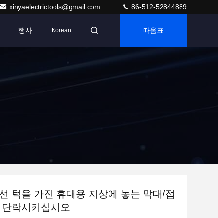
xinyaelectrictools@gmail.com
86-512-52844889
행사
따옴표
Korean
선 턱을 가진 휴대용 지상에 놓는 막대/접
를 단락시키십시오