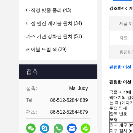
강조하다:
케
대직경 밧줄 폴리
(43)
디젤 엔진 케이블 윈치
(34)
제품 이
가스 기관 강화된 윈치
(51)
자료:
케이블 드럼 잭
(29)
횡단면
편평한 어선
접촉
편평한 어선
접촉:
Ms. Judy
극을 지상에 
막대기의 길이
Tel:
86-512-52844889
는 극 (게다
주요 명세
팩스:
86-512-52844879
항목 번호
모형
최대 개구 (m
지구 철사 (