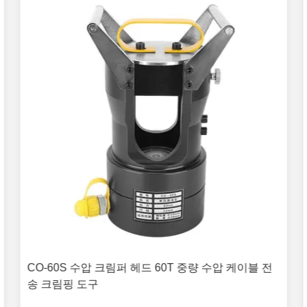
CO-60S 수압 크림퍼 헤드 60T 중량 수압 케이블 전
송 크림핑 도구